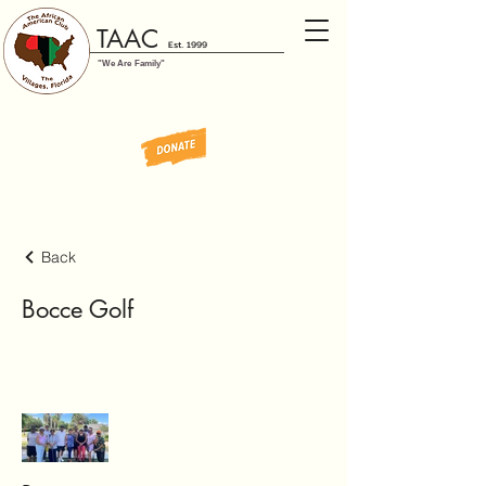
TAAC
Est. 1999
"We Are Family"
Back
Bocce Golf